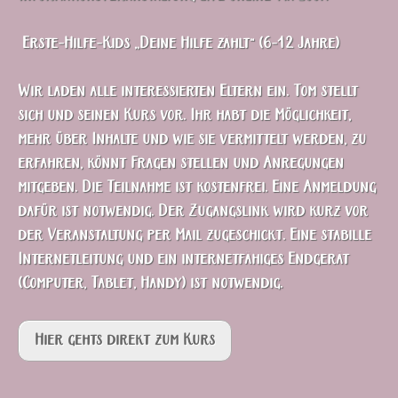
Erste-Hilfe-Kids „Deine Hilfe zählt“ (6-12 Jahre)
Wir laden alle interessierten Eltern ein. Tom stellt
sich und seinen Kurs vor. Ihr habt die Möglichkeit,
mehr über Inhalte und wie sie vermittelt werden, zu
erfahren, könnt Fragen stellen und Anregungen
mitgeben. Die Teilnahme ist kostenfrei. Eine Anmeldung
dafür ist notwendig. Der Zugangslink wird kurz vor
der Veranstaltung per Mail zugeschickt. Eine stabille
Internetleitung und ein internetfähiges Endgerät
(Computer, Tablet, Handy) ist notwendig.
Hier gehts direkt zum Kurs