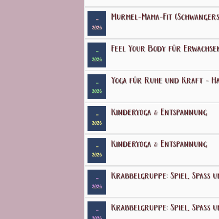
Murmel-Mama-Fit (Schwangers
-
2026
Feel Your Body für Erwachse
-
2026
Yoga für Ruhe und Kraft - Ha
-
2026
Kinderyoga & Entspannung
-
2026
Kinderyoga & Entspannung
-
2026
Krabbelgruppe: Spiel, Spaß u
-
2026
Krabbelgruppe: Spiel, Spaß u
-
2026