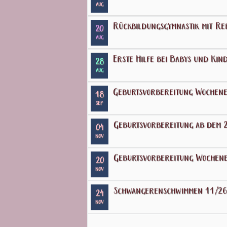
AUG
Rückbildungsgymnastik mit Re
20
AUG
Erste Hilfe bei Babys und Kin
28
AUG
Geburtsvorbereitung Wochene
18
SEP
Geburtsvorbereitung ab dem 2
04
NOV
Geburtsvorbereitung Wochene
20
NOV
Schwangerenschwimmen 11/26
24
NOV