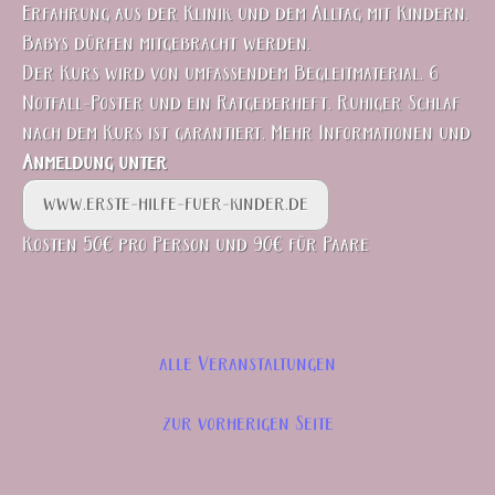
Erfahrung aus der Klinik und dem Alltag mit Kindern.
Babys dürfen mitgebracht werden.
Der Kurs wird von umfassendem Begleitmaterial. 6
Notfall-Poster und ein Ratgeberheft. Ruhiger Schlaf
nach dem Kurs ist garantiert. Mehr Informationen und
Anmeldung unter
www.erste-hilfe-fuer-kinder.de
Kosten 50€ pro Person und 90€ für Paare
alle Veranstaltungen
zur vorherigen Seite