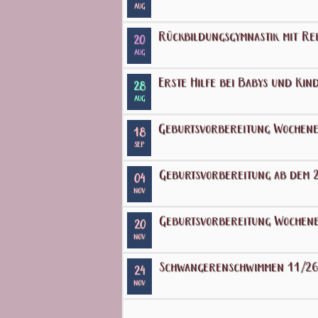
AUG
Rückbildungsgymnastik mit Re
20
AUG
Erste Hilfe bei Babys und Kin
28
AUG
Geburtsvorbereitung Wochene
18
SEP
Geburtsvorbereitung ab dem 2
04
NOV
Geburtsvorbereitung Wochene
20
NOV
Schwangerenschwimmen 11/26
24
NOV