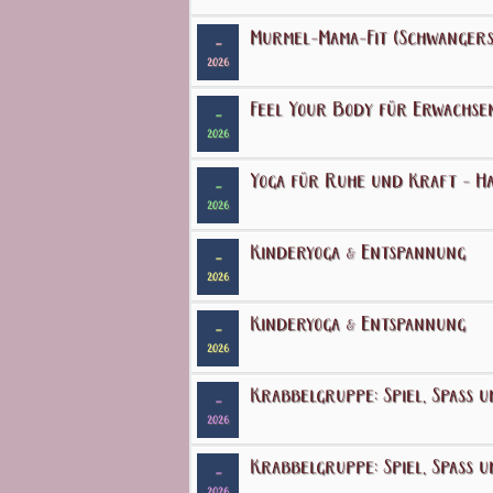
Murmel-Mama-Fit (Schwangers
-
2026
Feel Your Body für Erwachse
-
2026
Yoga für Ruhe und Kraft - Ha
-
2026
Kinderyoga & Entspannung
-
2026
Kinderyoga & Entspannung
-
2026
Krabbelgruppe: Spiel, Spaß u
-
2026
Krabbelgruppe: Spiel, Spaß u
-
2026