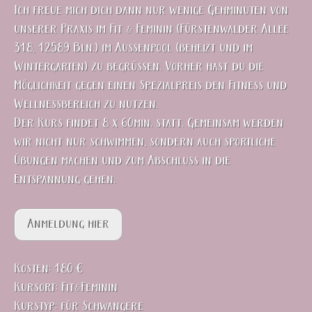
Ich freue mich dich dann nur wenige Gehminuten von
unserer Praxis im Fit & Feminin (Fürstenwalder Allee
318, 12589 Bln.) im Außenpool (beheizt und im
Wintergarten) zu begrüßen. Vorher hast du die
Möglichkeit gegen einen Spezialpreis den Fitness und
Wellnessbereich zu nutzen.
Der Kurs findet 8 x 60min. statt. Gemeinsam werden
wir nicht nur schwimmen, sondern auch sportliche
Übungen machen und zum Abschluss in die
Entspannung gehen.
Anmeldung hier
Kosten: 180 €
Kursort: Fit&Feminin
Kurstyp: für Schwangere