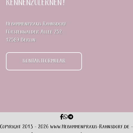
kennenzulernen!
Hebammenpraxis Rahnsdorf
Fürstenwalder Allee 252
12589 Berlin
KONTAKTFORMULAR
Copyright 2013 - 2026
www.Hebammenpraxis-Rahnsdorf.de
-